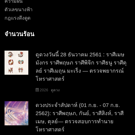
ความฝัน
ตัวเลขนางฟ้า
กฎแรงดึงดูด
จำนวนร้อน
ดูดวงวันนี้ 28 ธันวาคม 2561 : ราศีเมษ
มังกร ราศีพฤษภ ราศีพิจิก ราศีธนู ราศีตุ
ลย์ ราศีเมถุน มะเร็ง — ตรวจพยากรณ์
โหราศาสตร์
2026
ดูดวง
ดวงประจำสัปดาห์ (01 ก.ย. - 07 ก.ย.
2562): ราศีพฤษภ, กันย์, ราศีสิงห์, ราศี
เมษ, ตุลย์— ตรวจสอบการทำนาย
โหราศาสตร์