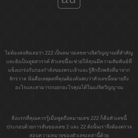
ไม่ต้องสงสัยเลยว่า 222 เป็นหมายเลขทางจิตวิญญาณที่สำคัญ
และยังเป็นทูตสวรรค์ ตัวเลขนี้จะช่วยให้คุณมีความสัมพันธ์ที่
แข็งแกร่งกับกองกำลังของพระเจ้าและรู้สึกถึงพลังที่มาจาก
จักรวาล นั่นคือเหตุผลที่คุณต้องค้นพบว่าตัวเลขนี้หมายถึง
อะไรและสามารถบอกอะไรคุณได้ในแง่จิตวิญญาณ
สิ่งแรกที่คุณควรรู้เมื่อพูดถึงหมายเลข 222 ก็คือตัวเลขนี้
ประกอบด้วยการสั่นของเลข 2 และ 22 ดังนั้นเราจึงต้องตรวจ
สอบความหมายของตัวเลขเหล่านี้ด้วย