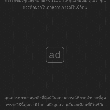
สวรรค์ของคุณส่งหมายเลข 111 มาให้คุณเพื่อบอกคุณว่าคุณ
ควรคิดบวกในทุกสถานการณ์ในชีวิต ย
ad
คุณควรพยายามหาสิ่งที่ดีแม้ในสถานการณ์ที่ยากลำบากที่สุด
เพราะวิธีนี้คุณจะมีโอกาสดึงดูดความสั่นสะเทือนที่ดีในชีวิต