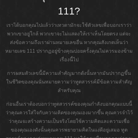
111?
เราได้บอกคุณไปแล้วว่าเทวดามักจะใช้ตัวเลขเพื่อบอกเราว่า
พวกเขาอยู่ใกล้ พวกเขาจะไม่แสดงให้เราเห็นโดยตรง แต่จะ
ส่งข้อความถึงเราผ่านหมายเลขอื่น หากคุณสังเกตเห็นว่า
หมายเลข 111 ปรากฏอยู่ข้างคุณบ่อยครั้งคุณไม่ควรมองข้าม
เรื่องนี้ไป
การผสมตัวเลขนี้มีความสำคัญมากดังนั้นหากมันปรากฏขึ้น
ในชีวิตของคุณนั่นหมายความว่าทูตสวรรค์มีข้อความสำคัญ
สำหรับคุณ
ก่อนอื่นเราต้องบอกว่าทูตสวรรค์ของคุณกำลังบอกคุณแบบนี้
ว่าคุณควรใส่ใจกับความคิดของคุณเองมากขึ้น คุณควรจำไว้
ว่าคุณจะสร้างความเป็นจริงโดยใช้ความคิดและความเชื่อ
ของคุณเองดังนั้นคุณควรพยายามคิดในแง่ดีอยู่เสมอ ทูต