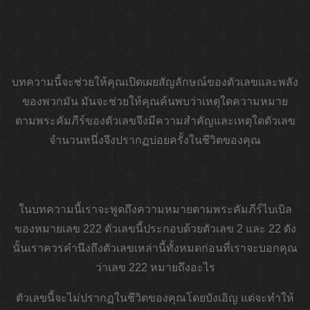
บทความนี้จะช่วยให้คุณเปิดเผยสัญลักษณ์ของตัวเลขและพลัง
ของพวกมัน มันจะช่วยให้คุณค้นพบว่าเหตุใดความหมาย
ตามพระคัมภีร์ของตัวเลขจึงมีความสำคัญและเหตุใดตัวเลข
จำนวนหนึ่งจึงปรากฏบ่อยครั้งในชีวิตของคุณ
ในบทความนี้เราจะพูดถึงความหมายตามพระคัมภีร์ไบเบิล
ของหมายเลข 222 ตัวเลขนี้ประกอบด้วยตัวเลข 2 และ 22 ดัง
นั้นเราควรคำนึงถึงตัวเลขเหล่านี้ทั้งหมดก่อนที่เราจะบอกคุณ
ว่าเลข 222 หมายถึงอะไร
ตัวเลขนี้จะไม่ปรากฏในชีวิตของคุณโดยบังเอิญ แต่จะทำให้