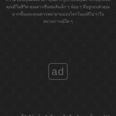
คุณมีในชีวิต คุณควรชื่นชมสิ่งเล็ก ๆ น้อย ๆ ที่อยู่รอบตัวคุณ
มากขึ้นและคุณควรพยายามมองโลกในแง่ดีไม่ว่าใน
สถานการณ์ใด ๆ
ad