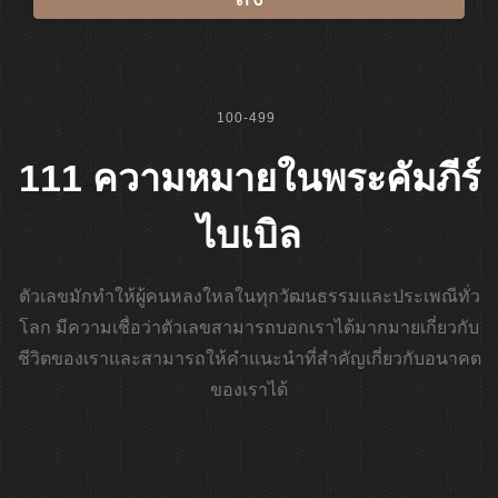
100-499
111 ความหมายในพระคัมภีร์
ไบเบิล
ตัวเลขมักทำให้ผู้คนหลงใหลในทุกวัฒนธรรมและประเพณีทั่ว
โลก มีความเชื่อว่าตัวเลขสามารถบอกเราได้มากมายเกี่ยวกับ
ชีวิตของเราและสามารถให้คำแนะนำที่สำคัญเกี่ยวกับอนาคต
ของเราได้